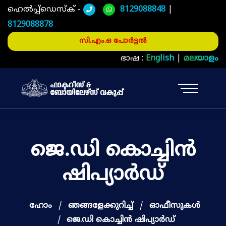
ഹെൽപ്പ്ഡെസ്ക് -
8129088848
|
8129088878
സി.എം.ഒ പോർട്ടൽ
ഭാഷ :
English
|
മലയാളം
ജെ.ഡി കൊച്ചിൻ
ഷിപ്യാർഡ്
ഹോം
ഞങ്ങളേക്കുറിച്ച്
ഓഫീസുകള്‍
ജെ.ഡി കൊച്ചിൻ ഷിപ്യാർഡ്