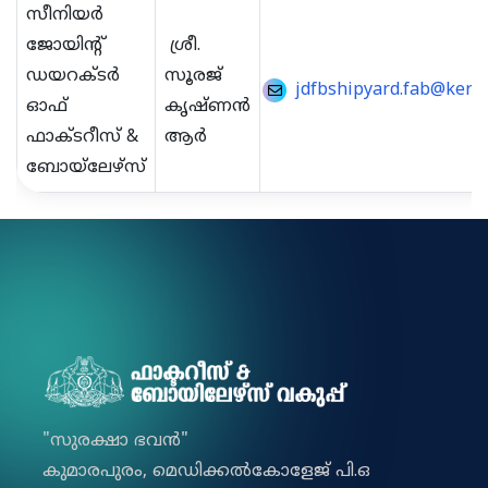
സീനിയർ
ജോയിന്റ്
ശ്രീ.
ഡയറക്ടർ
സൂരജ്
jdfbshipyard.fab@keral
ഓഫ്
കൃഷ്ണൻ
ഫാക്ടറീസ് &
ആർ
ബോയ്‌ലേഴ്‌സ്
"സുരക്ഷാ ഭവൻ"
കുമാരപുരം, മെഡിക്കല്‍കോളേജ് പി.ഒ