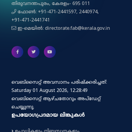
തിരുവനന്തപുരം, കേരളം- 695 011
ഫോൺ: +91-471-2441597, 2440974,
+91-471-2441741
ഇ-മെയിൽ: directorate.fab@kerala.gov.in
വെബ്സൈറ്റ് അവസാനം പരിഷ്ക്കരിച്ചത്:
Saturday 01 August 2026, 12:28:49
വെബ്‌സൈറ്റ് ആഴ്ചതോറും അപ്‌ഡേറ്റ്
ചെയ്യുന്നു.
ഉപയോഗപ്രദമായ ലിങ്കുകൾ
ഉപാധികളും നിബന്ധനകളും