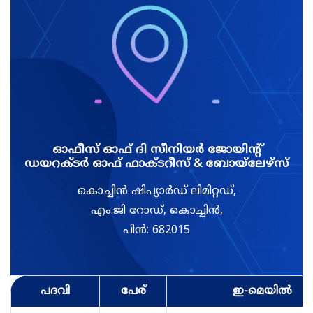
ഓഫീസ് ഓഫ് ദി സീനിയർ ജോയിന്റ്
ഡയറക്ടർ ഓഫ് ഫാക്ടറീസ് & ബോയ്‌ലേഴ്‌സ്
കൊച്ചിൻ ഷിപ്യാർഡ് ലിമിറ്റഡ്,
എം.ജി റോഡ്, കൊച്ചിൻ,
പിൻ: 682015
പദവി
പേര്
ഇ-മെയിൽ