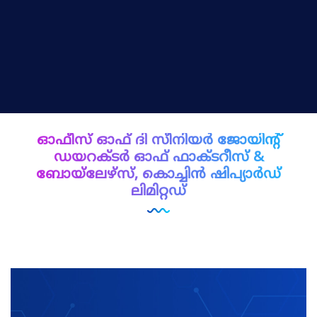
ഓഫീസ് ഓഫ് ദി സീനിയർ ജോയിന്റ്
ഡയറക്ടർ ഓഫ് ഫാക്ടറീസ് &
ബോയ്‌ലേഴ്‌സ്, കൊച്ചിൻ ഷിപ്യാർഡ്
ലിമിറ്റഡ്