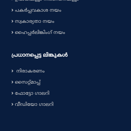
പകർപ്പവകാശ നയം
സ്വകാര്യതാ നയം
ഹൈപ്പർലിങ്കിംഗ് നയം
പ്രധാനപ്പെട്ട ലിങ്കുകൾ
നിരാകരണം
സൈറ്റ്മാപ്പ്
ഫോട്ടോ ഗാലറി
വീഡിയോ ഗാലറി