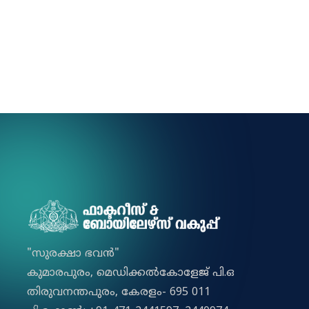
"സുരക്ഷാ ഭവൻ"
കുമാരപുരം, മെഡിക്കല്‍കോളേജ് പി.ഒ
തിരുവനന്തപുരം, കേരളം- 695 011