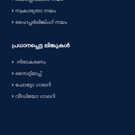
സ്വകാര്യതാ നയം
ഹൈപ്പർലിങ്കിംഗ് നയം
പ്രധാനപ്പെട്ട ലിങ്കുകൾ
നിരാകരണം
സൈറ്റ്മാപ്പ്
ഫോട്ടോ ഗാലറി
വീഡിയോ ഗാലറി