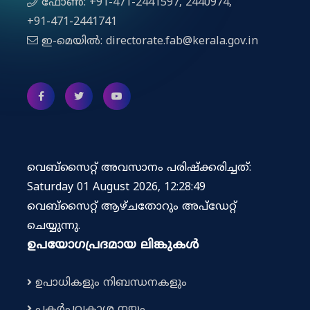
ഫോൺ: +91-471-2441597, 2440974,
+91-471-2441741
ഇ-മെയിൽ: directorate.fab@kerala.gov.in
വെബ്സൈറ്റ് അവസാനം പരിഷ്ക്കരിച്ചത്:
Saturday 01 August 2026, 12:28:49
വെബ്‌സൈറ്റ് ആഴ്ചതോറും അപ്‌ഡേറ്റ്
ചെയ്യുന്നു.
ഉപയോഗപ്രദമായ ലിങ്കുകൾ
ഉപാധികളും നിബന്ധനകളും
പകർപ്പവകാശ നയം