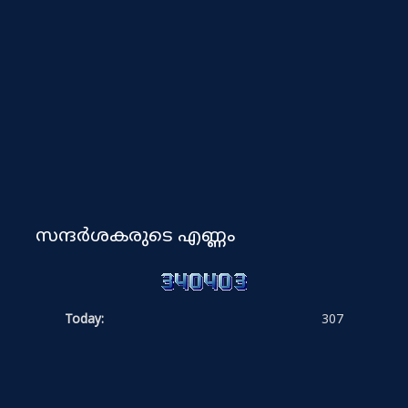
സന്ദർശകരുടെ എണ്ണം
Today:
307