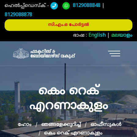
ഹെൽപ്പ്ഡെസ്ക് -
8129088848
|
8129088878
സി.എം.ഒ പോർട്ടൽ
ഭാഷ :
English
|
മലയാളം
കെം റെക്‌
എറണാകുളം
ഹോം
ഞങ്ങളേക്കുറിച്ച്
ഓഫീസുകള്‍
കെം റെക്‌ എറണാകുളം