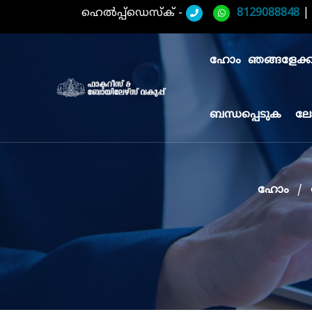
ഹെൽപ്പ്ഡെസ്ക് -
8129088848
ഹോം
ഞങ്ങളേക്കുറ
ബന്ധപ്പെടുക
ലേ
ഹോം