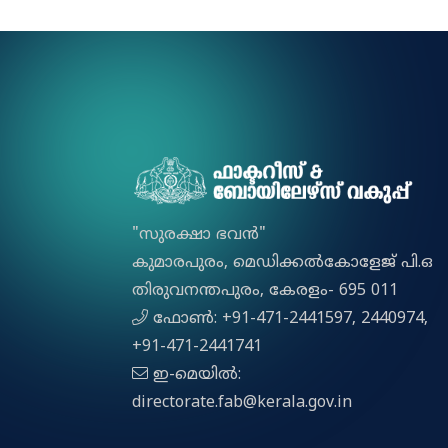
"സുരക്ഷാ ഭവൻ"
കുമാരപുരം, മെഡിക്കല്‍കോളേജ് പി.ഒ
തിരുവനന്തപുരം, കേരളം- 695 011
ഫോൺ: +91-471-2441597, 2440974,
+91-471-2441741
ഇ-മെയിൽ:
directorate.fab@kerala.gov.in