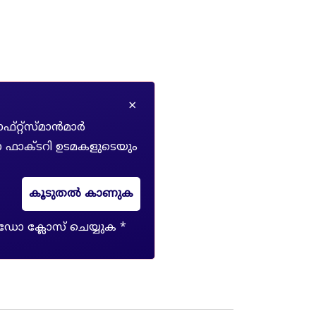
×
റ്റ്സ്‌മാൻമാർ
 ഫാക്ടറി ഉടമകളുടെയും
കൂടുതൽ കാണുക
ഡോ ക്ലോസ് ചെയ്യുക *