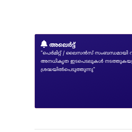
അലെർട്ട്
"പെർമിറ്റ് / ലൈസൻസ് സംബന്ധമായി വ
അനധികൃത ഇടപെടലുകൾ നടത്തുകയും ന
ശ്രദ്ധയിൽപെടുത്തുന്നു"