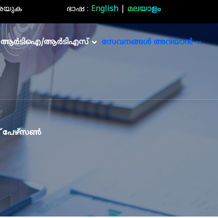
രയുക
ഭാഷ :
English
|
മലയാളം
ആർടിഐ/ആർടിഎസ്
സേവനങ്ങൾ അറിയാൻ
റ് പേഴ്‌സൺ