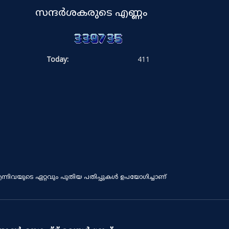
സന്ദർശകരുടെ എണ്ണം
Today:
411
ൾ എന്നിവയുടെ ഏറ്റവും പുതിയ പതിപ്പുകൾ ഉപയോഗിച്ചാണ്