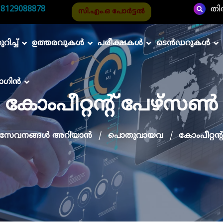
|
8129088878
തി
സി.എം.ഒ പോർട്ടൽ
ിച്ച്
ഉത്തരവുകൾ
പരീക്ഷകൾ
ടെൻഡറുകൾ
ാഗിൻ
കോംപീറ്റന്റ് പേഴ്‌സൺ
സേവനങ്ങൾ അറിയാൻ
പൊതുവായവ
കോംപീറ്റന്