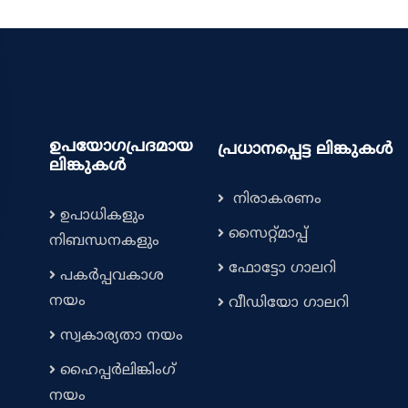
ഉപയോഗപ്രദമായ
പ്രധാനപ്പെട്ട ലിങ്കുകൾ
ലിങ്കുകൾ
നിരാകരണം
ഉപാധികളും
സൈറ്റ്മാപ്പ്
നിബന്ധനകളും
ഫോട്ടോ ഗാലറി
പകർപ്പവകാശ
നയം
വീഡിയോ ഗാലറി
സ്വകാര്യതാ നയം
ഹൈപ്പർലിങ്കിംഗ്
നയം