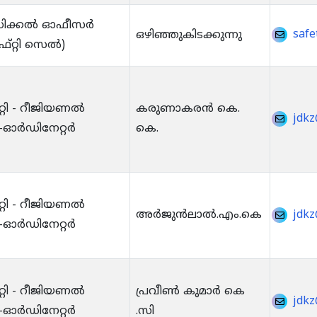
ിക്കൽ ഓഫീസർ
safe
ഒഴിഞ്ഞുകിടക്കുന്നു
്റ്റി സെൽ)
്റി - റീജിയണൽ
കരുണാകരൻ കെ.
jdkz
ഓർഡിനേറ്റർ
കെ.
്റി - റീജിയണൽ
അർജുൻലാൽ.എം.കെ
jdkz
ഓർഡിനേറ്റർ
്റി - റീജിയണൽ
പ്രവീൺ കുമാർ കെ
jdkz
ഓർഡിനേറ്റർ
.സി