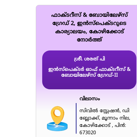
ഫാക്ടറീസ് & ബോയിലേഴ്സ്
ഗ്രേഡ് 2, ഇൻസ്‌പെക്ടറുടെ
കാര്യാലയം, കോഴിക്കോട്
നോർത്ത്
ശ്രീ. ശരത് പി
ഇൻസ്പെക്ടർ ഓഫ് ഫാക്ടറീസ് &
ബോയിലേഴ്സ് ഗ്രേഡ്-II
വിലാസം
സിവിൽ സ്റ്റേഷൻ, ഡി
ബ്ലോക്ക്, മൂന്നാം നില,
കോഴിക്കോട് , പിൻ:
673020