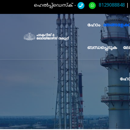
ഹെൽപ്പ്ഡെസ്ക് -
8129088848
ഹോം
ഞങ്ങളേക്കുറ
ബന്ധപ്പെടുക
ലേ
ഹോ