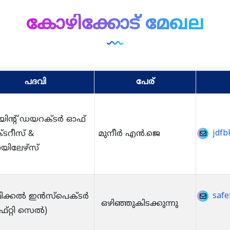
കോഴിക്കോട് മേഖല
പദവി
പേര്
ിന്റ് ഡയറക്ടർ ഓഫ്
jdfb
്ടറീസ് &
മുനീർ എൻ.ജെ
ിലേഴ്സ്
safe
ിക്കൽ ഇൻസ്പെക്ടർ
ഒഴിഞ്ഞുകിടക്കുന്നു
്റ്റി സെൽ)