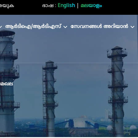
രയുക
ഭാഷ :
English
|
മലയാളം
ആർടിഐ/ആർടിഎസ്
സേവനങ്ങൾ അറിയാൻ
 മേഖല