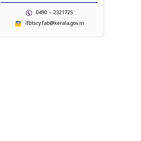
0490 – 2321725
ifbtsry.fab@kerala.gov.in