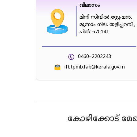
വിലാസം
മിനി സിവിൽ സ്റ്റേഷൻ,
മൂന്നാം നില, തളിപ്പറമ്പ് ,
പിൻ: 670141
0460–2202243
ifbtpmb.fab@kerala.gov.in
കോഴിക്കോട് 