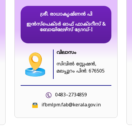
ശ്രീ. രാധാകൃഷ്ണൻ പി
ഇൻസ്പെക്ടർ ഓഫ് ഫാക്ടറീസ് &
ബോയിലേഴ്സ് ഗ്രേഡ്-I
വിലാസം
സിവിൽ സ്റ്റേഷൻ,
മലപ്പുറം പിൻ: 676505
0483–2734859
ifbmlpm.fab@kerala.gov.in