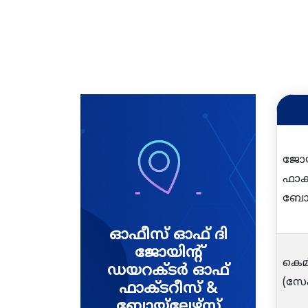
ജോയ
ഫാക
ബോയ
ഓഫീസ് ഓഫ് ദി
ജോയിന്റ്
കെമ
ഡയറക്ടർ ഓഫ്
(സേഫ
ഫാക്ടറീസ് &
ബോയ്‌ലേഴ്‌സ്