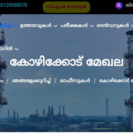
|
8129088878
തി
സി.എം.ഒ പോർട്ടൽ
ിച്ച്
ഉത്തരവുകൾ
പരീക്ഷകൾ
ടെൻഡറുകൾ
ാഗിൻ
കോഴിക്കോട് മേഖല
ം
ഞങ്ങളേക്കുറിച്ച്
ഓഫീസുകള്‍
കോഴിക്കോട്