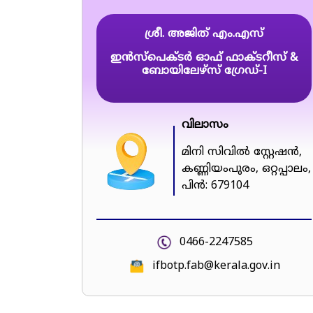
ശ്രീ. അജിത് എം.എസ്
ഇൻസ്പെക്ടർ ഓഫ് ഫാക്ടറീസ് &
ബോയിലേഴ്സ് ഗ്രേഡ്-I
വിലാസം
മിനി സിവിൽ സ്റ്റേഷൻ,
കണ്ണിയംപുരം, ഒറ്റപ്പാലം,
പിൻ: 679104
0466-2247585
ifbotp.fab@kerala.gov.in