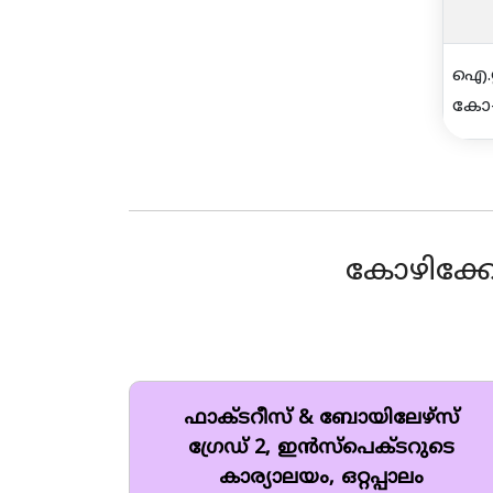
ഐ.റ
കോ-
കോഴിക്ക
ഫാക്ടറീസ് & ബോയിലേഴ്സ്
ഗ്രേഡ് 2, ഇൻസ്‌പെക്ടറുടെ
കാര്യാലയം, ഒറ്റപ്പാലം