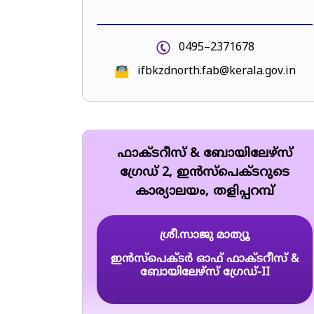
0495–2371678
ifbkzdnorth.fab@kerala.gov.in
ഫാക്ടറീസ് & ബോയിലേഴ്സ്
ഗ്രേഡ് 2, ഇൻസ്‌പെക്ടറുടെ
കാര്യാലയം, തളിപ്പറമ്പ്
ശ്രീ.സാജു മാത്യൂ
ഇൻസ്പെക്ടർ ഓഫ് ഫാക്ടറീസ് &
ബോയിലേഴ്സ് ഗ്രേഡ്-II