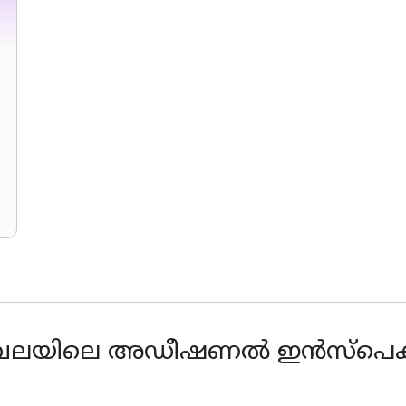
മേഖലയിലെ അഡീഷണൽ ഇൻസ്പെ