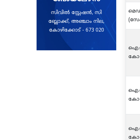
മെഡ
സിവിൽ സ്റ്റേഷൻ, സി
(സേഫ
ബ്ലോക്ക്, അഞ്ചാം നില,
കോഴിക്കോട് - 673 020
ഐ.റ
കോ-
ഐ.റ
കോ-
ഐ.റ
കോ-