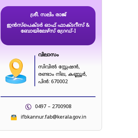
ശ്രീ. സലിം രാജ്
ഇൻസ്പെക്ടർ ഓഫ് ഫാക്ടറീസ് &
ബോയിലേഴ്സ് ഗ്രേഡ്-I
വിലാസം
സിവിൽ സ്റ്റേഷൻ,
രണ്ടാം നില, കണ്ണൂർ,
പിൻ: 670002
0497 – 2700908
ifbkannur.fab@kerala.gov.in