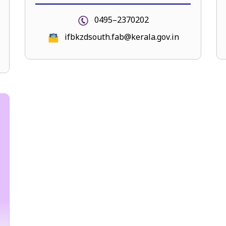
0495–2370202
ifbkzdsouth.fab@kerala.gov.in