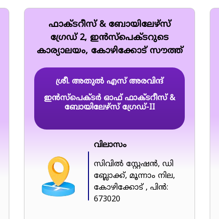
ഫാക്ടറീസ് & ബോയിലേഴ്സ്
ഗ്രേഡ് 2, ഇൻസ്‌പെക്ടറുടെ
കാര്യാലയം, കോഴിക്കോട് സൗത്ത്
ശ്രീ. അതുൽ എസ് അരവിന്ദ്
ഇൻസ്പെക്ടർ ഓഫ് ഫാക്ടറീസ് &
ബോയിലേഴ്സ് ഗ്രേഡ്-II
വിലാസം
സിവിൽ സ്റ്റേഷൻ, ഡി
ബ്ലോക്ക്, മൂന്നാം നില,
കോഴിക്കോട് , പിൻ:
673020