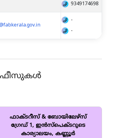
9349174698
-
@fabkerala.gov.in
-
 ഓഫീസുകൾ
ഫാക്ടറീസ് & ബോയിലേഴ്സ്
ഗ്രേഡ് 1, ഇൻസ്‌പെക്ടറുടെ
കാര്യാലയം, കണ്ണൂർ