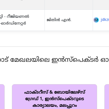
്റി - റീജിയണൽ
jdkz
ജിതിൻ എൻ.
ഓർഡിനേറ്റർ
ോട് മേഖലയിലെ ഇൻസ്പെക്ടർ
ഫാക്ടറീസ് & ബോയിലേഴ്സ്
ഗ്രേഡ് 1, ഇൻസ്‌പെക്ടറുടെ
കാര്യാലയം, മലപ്പുറം