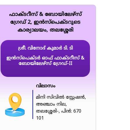
ഫാക്ടറീസ് & ബോയിലേഴ്സ്
ഗ്രേഡ് 2, ഇൻസ്‌പെക്ടറുടെ
കാര്യാലയം, തലശ്ശേരി
ശ്രീ. വിനോദ് കുമാർ ടി. ടി
ഇൻസ്പെക്ടർ ഓഫ് ഫാക്ടറീസ് &
ബോയിലേഴ്സ് ഗ്രേഡ്-II
വിലാസം
മിനി സിവിൽ സ്റ്റേഷൻ,
അഞ്ചാം നില,
തലശ്ശേരി-, പിൻ: 670
101