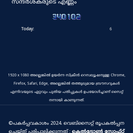
സന്ദർശകരുടെ എണ്ണം
Today:
6
1920 x 1080 അല്ലെങ്കിൽ ഉയർന്ന സ്‌ക്രീൻ റെസല്യൂഷനുള്ള Chrome,
Firefox, Safari, Edge, അല്ലെങ്കിൽ തത്തുല്യമായ ബ്രൗസറുകൾ
എന്നിവയുടെ ഏറ്റവും പുതിയ പതിപ്പുകൾ ഉപയോഗിച്ചാണ് സൈറ്റ്
നന്നായി കാണുന്നത്.
©പകര്‍പ്പവകാശം 2024. വെബ്സൈറ്റ് രൂപകൽപ്പന
ചെയ്‌ത് പരിപാലിക്കുന്നത് :
കെല്‍ട്രോണ്‍ സോഫ്റ്റ്