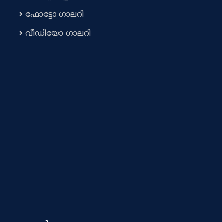
ഫോട്ടോ ഗാലറി
വീഡിയോ ഗാലറി