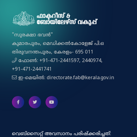
"സുരക്ഷാ ഭവൻ"
കുമാരപുരം, മെഡിക്കല്‍കോളേജ് പി.ഒ
തിരുവനന്തപുരം, കേരളം- 695 011
ഫോൺ: +91-471-2441597, 2440974,
+91-471-2441741
ഇ-മെയിൽ: directorate.fab@kerala.gov.in
വെബ്സൈറ്റ് അവസാനം പരിഷ്ക്കരിച്ചത്: